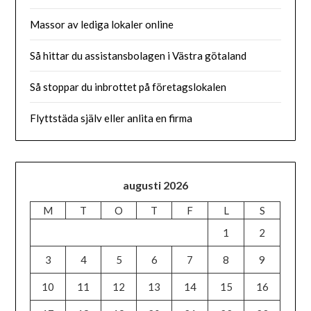
Massor av lediga lokaler online
Så hittar du assistansbolagen i Västra götaland
Så stoppar du inbrottet på företagslokalen
Flyttstäda själv eller anlita en firma
augusti 2026
M
T
O
T
F
L
S
1
2
3
4
5
6
7
8
9
10
11
12
13
14
15
16