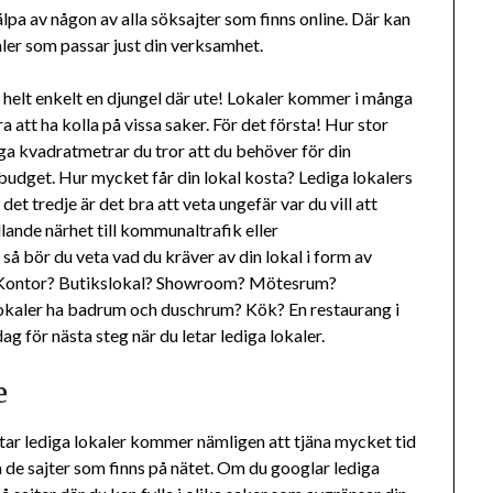
jälpa av någon av alla söksajter som finns online. Där kan
okaler som passar just din verksamhet.
 är helt enkelt en djungel där ute! Lokaler kommer i många
a att ha kolla på vissa saker. För det första! Hur stor
a kvadratmetrar du tror att du behöver för din
 budget. Hur mycket får din lokal kosta? Lediga lokalers
det tredje är det bra att veta ungefär var du vill att
llande närhet till kommunaltrafik eller
 så bör du veta vad du kräver av din lokal i form av
er? Kontor? Butikslokal? Showroom? Mötesrum?
okaler ha badrum och duschrum? Kök? En restaurang i
ag för nästa steg när du letar lediga lokaler.
e
etar lediga lokaler kommer nämligen att tjäna mycket tid
 de sajter som finns på nätet. Om du googlar lediga