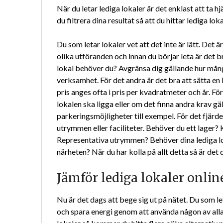
När du letar lediga lokaler är det enklast att ta h
du filtrera dina resultat så att du hittar lediga l
Du som letar lokaler vet att det inte är lätt. Det
olika utföranden och innan du börjar leta är det br
lokal behöver du? Avgränsa dig gällande hur mång
verksamhet. För det andra är det bra att sätta en
pris anges ofta i pris per kvadratmeter och år. För 
lokalen ska ligga eller om det finna andra krav gä
parkeringsmöjligheter till exempel. För det fjärde
utrymmen eller faciliteter. Behöver du ett lag
Representativa utrymmen? Behöver dina lediga l
närheten? När du har kolla på allt detta så är det d
Jämför lediga lokaler onlin
Nu är det dags att bege sig ut på nätet. Du som l
och spara energi genom att använda någon av alla