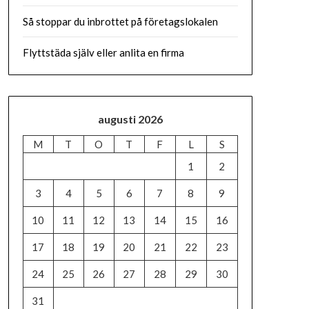
Så stoppar du inbrottet på företagslokalen
Flyttstäda själv eller anlita en firma
augusti 2026
M
T
O
T
F
L
S
1
2
3
4
5
6
7
8
9
10
11
12
13
14
15
16
17
18
19
20
21
22
23
24
25
26
27
28
29
30
31