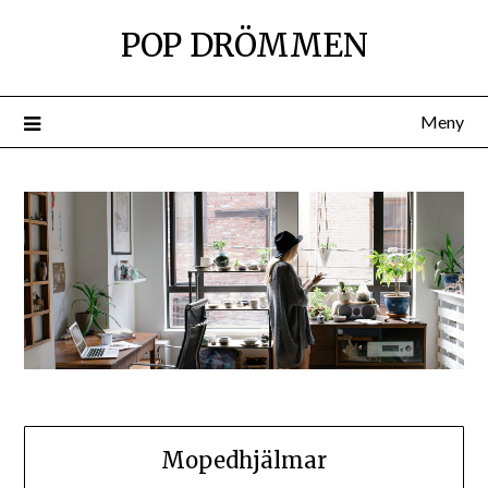
Hoppa
POP DRÖMMEN
till
innehåll
Meny
Mopedhjälmar