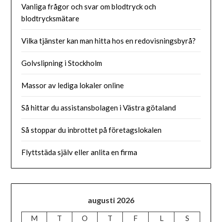
Vanliga frågor och svar om blodtryck och
blodtrycksmätare
Vilka tjänster kan man hitta hos en redovisningsbyrå?
Golvslipning i Stockholm
Massor av lediga lokaler online
Så hittar du assistansbolagen i Västra götaland
Så stoppar du inbrottet på företagslokalen
Flyttstäda själv eller anlita en firma
augusti 2026
M
T
O
T
F
L
S