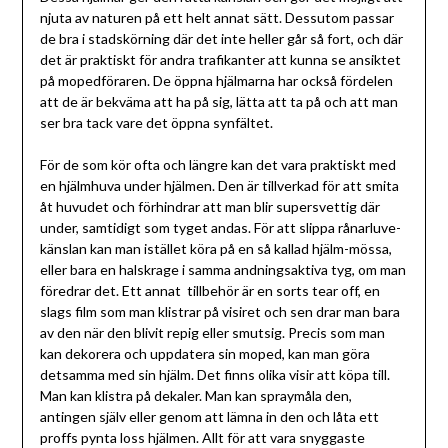
njuta av naturen på ett helt annat sätt. Dessutom passar
de bra i stadskörning där det inte heller går så fort, och där
det är praktiskt för andra trafikanter att kunna se ansiktet
på mopedföraren. De öppna hjälmarna har också fördelen
att de är bekväma att ha på sig, lätta att ta på och att man
ser bra tack vare det öppna synfältet.
För de som kör ofta och längre kan det vara praktiskt med
en hjälmhuva under hjälmen. Den är tillverkad för att smita
åt huvudet och förhindrar att man blir supersvettig där
under, samtidigt som tyget andas. För att slippa rånarluve-
känslan kan man istället köra på en så kallad hjälm-mössa,
eller bara en halskrage i samma andningsaktiva tyg, om man
föredrar det. Ett annat tillbehör är en sorts tear off, en
slags film som man klistrar på visiret och sen drar man bara
av den när den blivit repig eller smutsig. Precis som man
kan dekorera och uppdatera sin moped, kan man göra
detsamma med sin hjälm. Det finns olika visir att köpa till.
Man kan klistra på dekaler. Man kan spraymåla den,
antingen själv eller genom att lämna in den och låta ett
proffs pynta loss hjälmen. Allt för att vara snyggaste