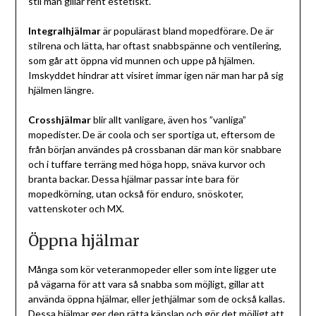
stil man gillar rent estetiskt.
Integralhjälmar
är populärast bland mopedförare. De är
stilrena och lätta, har oftast snabbspänne och ventilering,
som går att öppna vid munnen och uppe på hjälmen.
Imskyddet hindrar att visiret immar igen när man har på sig
hjälmen längre.
Crosshjälmar
blir allt vanligare, även hos ”vanliga”
mopedister. De är coola och ser sportiga ut, eftersom de
från början användes på crossbanan där man kör snabbare
och i tuffare terräng med höga hopp, snäva kurvor och
branta backar. Dessa hjälmar passar inte bara för
mopedkörning, utan också för enduro, snöskoter,
vattenskoter och MX.
Öppna hjälmar
Många som kör veteranmopeder eller som inte ligger ute
på vägarna för att vara så snabba som möjligt, gillar att
använda öppna hjälmar, eller jethjälmar som de också kallas.
Dessa hjälmar ger den rätta känslan och gör det möjligt att