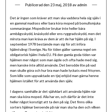
Publicerad den
23 maj, 2018
av
admin
Det är ingen som kräver att man ska vaddera hela sig själv i
en gammal madrass eller bara köra moped på bomullsmjuka
sommarängar. Mopedister brukar inte heller bära
armbågsskydd, knäskydd eller ens ryggradsskydd, men det
minsta man kan kräva av dem är att de har hjälm på sig. I
september 1978 bestämde man sig för att införa
hjälmtvång i Sverige. Nu för tiden gäller samma regel om
obligatorisk hjälm i hela EU. På den gamla goda tiden var
hjälmen mer något som man ägde och ofta hade med sig,
men kanske inte alltid använde. Det berodde lite på vad
man skulle göra och hur bra man hade lyckats med frisyren.
Som kille som uppvaktade en tjej erbjöd man gärna henne
hjälmen istället för att använda den själv.
I dagens samhälle är det självklart att använda hjälm när
man ska köra moped. Alla har en, och därför är det inte
heller något konstigt att ta den på sig. Det finns olika
sorters hjälmar beroende på när man ska ha den och vilken