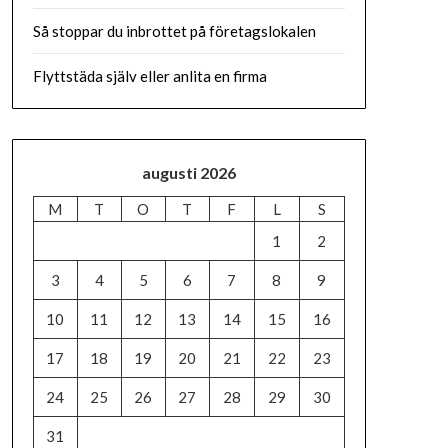
Så stoppar du inbrottet på företagslokalen
Flyttstäda själv eller anlita en firma
augusti 2026
M
T
O
T
F
L
S
1
2
3
4
5
6
7
8
9
10
11
12
13
14
15
16
17
18
19
20
21
22
23
24
25
26
27
28
29
30
31