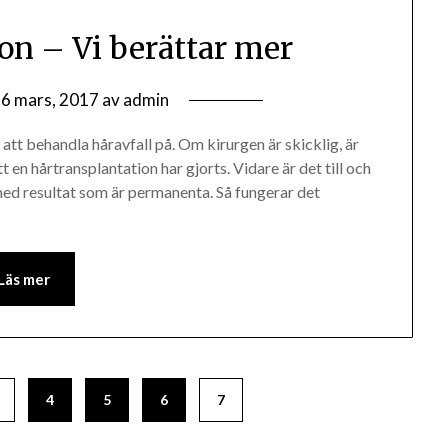
on – Vi berättar mer
6 mars, 2017
av
admin
att behandla håravfall på. Om kirurgen är skicklig, är
tt en hårtransplantation har gjorts. Vidare är det till och
med resultat som är permanenta. Så fungerar det
Läs mer
4
5
6
7